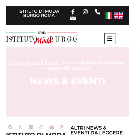
ISTITUTO DI MODA
BURGO ROMA
Home
»
News & Eventi
»
Istituto di Moda Burgo visita
“Museo del Tessuto”
NEWS & EVENTI
ALTRI
NEWS &
EVENTI
DA LEGGERE