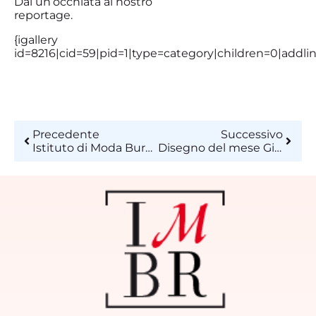
Dai un’occhiata al nostro
reportage.
{igallery
id=8216|cid=59|pid=1|type=category|children=0|addlin
Precedente
Successivo
Istituto di Moda Burgo Open Day Milano e Roma
Disegno del mese Giugno 2018