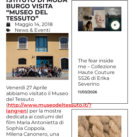
ISTITUTO DI MODA
BURGO VISITA
“MUSEO DEL
TESSUTO”
Maggio 14, 2018
News & Eventi
The fear inside
me – Collezione
Haute Couture
SS26 di Erika
Severino
Venerdì 27 Aprile
11/03/2026
abbiamo visitato il Museo
del Tessuto
(
http://www.museodeltessuto.it/?
lang=en
) per la mostra
dedicata ai costumi del
film Maria Antonietta di
Sophia Coppola.
Milena Canonero, una