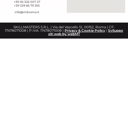
+39 06 326 007 27
+39 329 66 79 355‬
info@imbroma.it
SKILLMASTERS S.R.L. | Via del Vascello 12, 00152, Roma | CF:
17478071008 | P.IVA: 17478071008 |
Privacy & Cookie Policy
|
Sviluppo
siti web by webMT