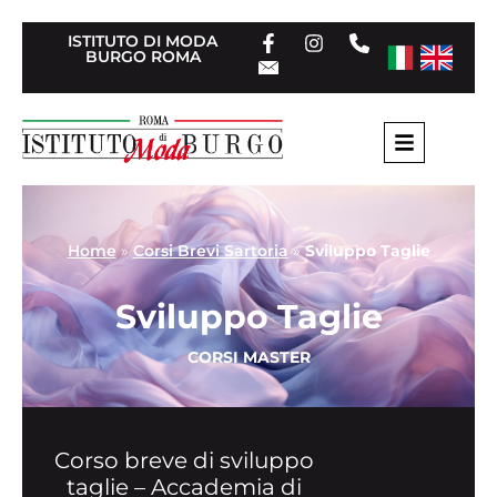
ISTITUTO DI MODA
BURGO ROMA
Home
»
Corsi Brevi Sartoria
»
Sviluppo Taglie
Sviluppo Taglie
CORSI MASTER
Corso breve di sviluppo
taglie – Accademia di