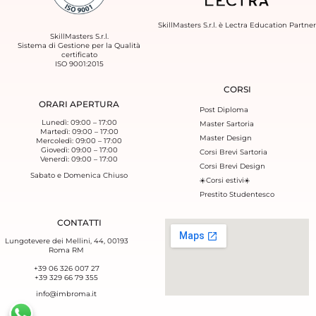
SkillMasters S.r.l. è
Lectra Education Partner
SkillMasters S.r.l.
Sistema di Gestione per la Qualità
certificato
ISO 9001:2015
CORSI
ORARI APERTURA
Post Diploma
Lunedì: 09:00 – 17:00
Master Sartoria
Martedì: 09:00 – 17:00
Master Design
Mercoledì: 09:00 – 17:00
Giovedì: 09:00 – 17:00
Corsi Brevi Sartoria
Venerdì: 09:00 – 17:00
Corsi Brevi Design
Sabato e Domenica Chiuso
☀️Corsi estivi☀️
Prestito Studentesco
CONTATTI
Lungotevere dei Mellini, 44, 00193
Roma RM
+39 06 326 007 27
+39 329 66 79 355‬
info@imbroma.it