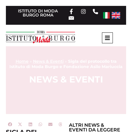
ISTITUTO DI MODA
BURGO ROMA
Home
»
News & Eventi
»
Sigla del protocollo tra
Istituto di Moda Burgo e Fondazione Asilo Mariuccia
NEWS & EVENTI
ALTRI
NEWS &
EVENTI
DA LEGGERE