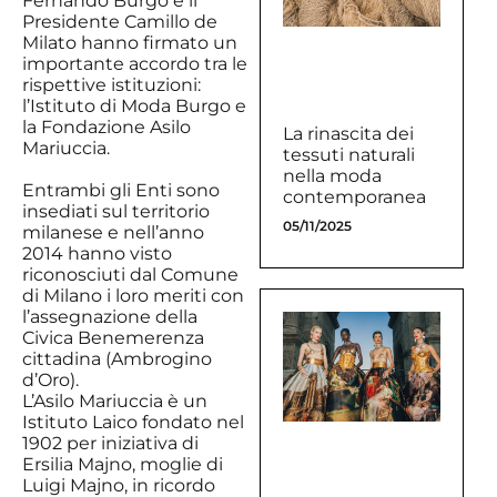
Fernando Burgo e il
Presidente Camillo de
Milato hanno firmato un
importante accordo tra le
rispettive istituzioni:
l’Istituto di Moda Burgo e
la Fondazione Asilo
La rinascita dei
Mariuccia.
tessuti naturali
nella moda
Entrambi gli Enti sono
contemporanea
insediati sul territorio
05/11/2025
milanese e nell’anno
2014 hanno visto
riconosciuti dal Comune
di Milano i loro meriti con
l’assegnazione della
Civica Benemerenza
cittadina (Ambrogino
d’Oro).
L’Asilo Mariuccia è un
Istituto Laico fondato nel
1902 per iniziativa di
Ersilia Majno, moglie di
Luigi Majno, in ricordo