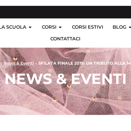
LA SCUOLA
CORSI
CORSI ESTIVI
BLOG
CONTATTACI
»
News & Eventi
»
SFILATA FINALE 2019. UN TRIBUTO ALLA M
NEWS & EVENTI