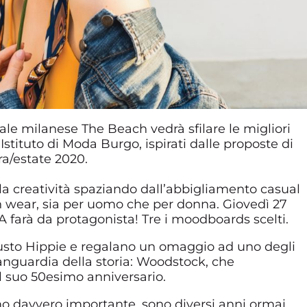
ale milanese The Beach vedrà sfilare le migliori
’Istituto di Moda Burgo, ispirati dalle proposte di
ra/estate 2020.
lla creatività spaziando dall’abbigliamento casual
ch wear, sia per uomo che per donna. Giovedì 27
A farà da protagonista! Tre i moodboards scelti.
 gusto Hippie e regalano un omaggio ad uno degli
vanguardia della storia: Woodstock, che
 suo 50esimo anniversario.
imo davvero importante, sono diversi anni ormai