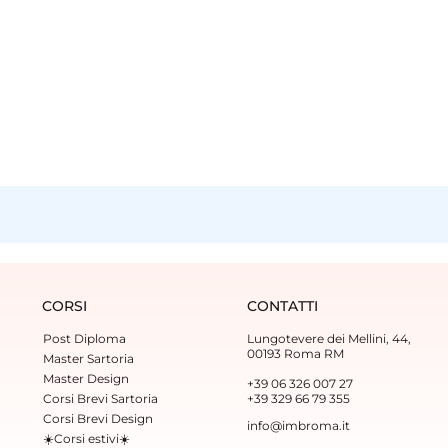
CORSI
CONTATTI
Post Diploma
Lungotevere dei Mellini, 44,
00193 Roma RM
Master Sartoria
Master Design
+39 06 326 007 27
Corsi Brevi Sartoria
+39 329 66 79 355‬
Corsi Brevi Design
info@imbroma.it
☀️Corsi estivi☀️