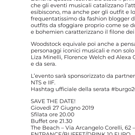
che gli eventi musicali catalizzano l’a
esibiscono, ma anche per gli outfit e lo
frequentatissimo da fashion blogger d
outfits da sfoggiare proprio come se d
e bohemien caratterizzano il filone dei 
Woodstock equivale poi anche a pensare
personaggi iconici musicali e non sol
Liza Minelli, Florence Welch ed Alexa C
e da sera.
L’evento sarà sponsorizzato da partner 
NTS e IIF.
Hashtag ufficiale della serata #burgo2
SAVE THE DATE!
Giovedì 27 Giugno 2019
Sfilata ore 20.00
Buffet ore 21.30
The Beach – Via Arcangelo Corelli, 62 
ENTRANCE/BUFFET/DRINK 10 EURO