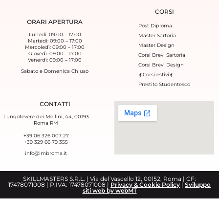
CORSI
ORARI APERTURA
Post Diploma
Lunedì: 09:00 – 17:00
Master Sartoria
Martedì: 09:00 – 17:00
Master Design
Mercoledì: 09:00 – 17:00
Giovedì: 09:00 – 17:00
Corsi Brevi Sartoria
Venerdì: 09:00 – 17:00
Corsi Brevi Design
Sabato e Domenica Chiuso
☀️Corsi estivi☀️
Prestito Studentesco
CONTATTI
Lungotevere dei Mellini, 44, 00193
Roma RM
+39 06 326 007 27
+39 329 66 79 355‬
info@imbroma.it
SKILLMASTERS S.R.L. | Via del Vascello 12, 00152, Roma | CF:
17478071008 | P.IVA: 17478071008 |
Privacy & Cookie Policy
|
Sviluppo
siti web by webMT