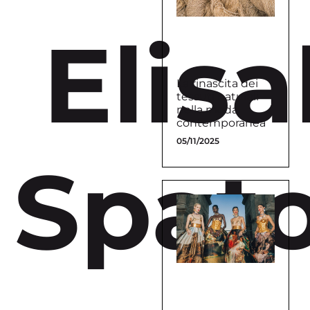
Elisa
La rinascita dei
tessuti naturali
nella moda
contemporanea
05/11/2025
Spato