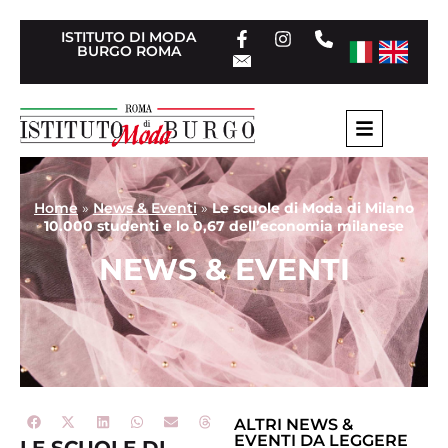
ISTITUTO DI MODA
BURGO ROMA
Home
»
News & Eventi
»
Le scuole di Moda di Milano
10.000 studenti e lo 0,67 dell’economia milanese
NEWS & EVENTI
ALTRI
NEWS &
EVENTI
DA LEGGERE