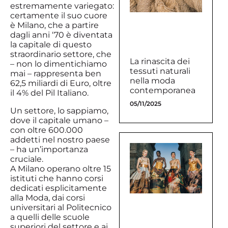
estremamente variegato:
certamente il suo cuore
è Milano, che a partire
dagli anni ‘70 è diventata
la capitale di questo
straordinario settore, che
La rinascita dei
– non lo dimentichiamo
tessuti naturali
mai – rappresenta ben
nella moda
62,5 miliardi di Euro, oltre
contemporanea
il 4% del Pil Italiano.
05/11/2025
Un settore, lo sappiamo,
dove il capitale umano –
con oltre 600.000
addetti nel nostro paese
– ha un’importanza
cruciale.
A Milano operano oltre 15
istituti che hanno corsi
dedicati esplicitamente
alla Moda, dai corsi
universitari al Politecnico
a quelli delle scuole
superiori del settore e ai