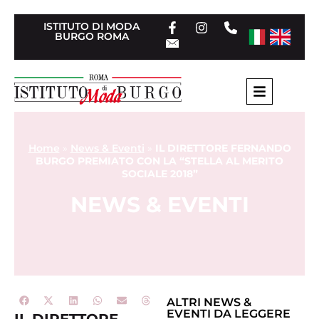
ISTITUTO DI MODA
BURGO ROMA
Home
»
News & Eventi
»
IL DIRETTORE FERNANDO
BURGO PREMIATO CON LA “STELLA AL MERITO
SOCIALE 2018”
NEWS & EVENTI
ALTRI
NEWS &
EVENTI
DA LEGGERE