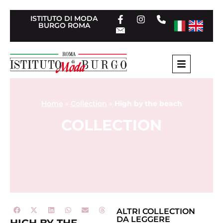
ISTITUTO DI MODA
BURGO ROMA
Home
»
Collection
»
High by the beach
COLLECTION
ALTRI
COLLECTION
DA LEGGERE