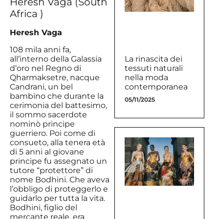
Heresh Vaga (South
Africa )
Heresh Vaga
108 mila anni fa,
all’interno della Galassia
La rinascita dei
d’oro nel Regno di
tessuti naturali
Qharmaksetre, nacque
nella moda
Candrani, un bel
contemporanea
bambino che durante la
05/11/2025
cerimonia del battesimo,
il sommo sacerdote
nominò principe
guerriero. Poi come di
consueto, alla tenera età
di 5 anni al giovane
principe fu assegnato un
tutore “protettore” di
nome Bodhini. Che aveva
l’obbligo di proteggerlo e
guidarlo per tutta la vita.
Bodhini, figlio del
mercante reale, era