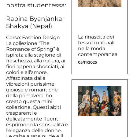
nostra studentessa:
Rabina Byanjankar
Shakya (Nepal)
La rinascita dei
Corso: Fashion Design
tessuti naturali
La collezione “The
nella moda
Romance of Spring” è
contemporanea
ispirata alla stagione di
freschezza, alla natura, ai
05/11/2025
fiori appena sbocciati, ai
colori e all’amore.
Affascinata dalle
vibrazioni purissime,
gioiose e romantiche
della primavera, ho
creato questa mini
collezione. Questi abiti
trasparenti e
delicatamente fluenti
esprimono la sensualità e
l’eleganza delle donne.
Le calze a rete nude e il