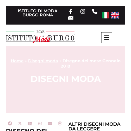
ISTITUTO DI MODA
BURGO ROMA
Home
»
Disegni moda
»
Disegno del mese Gennaio
2018
DISEGNI MODA
ALTRI
DISEGNI MODA
DA LEGGERE