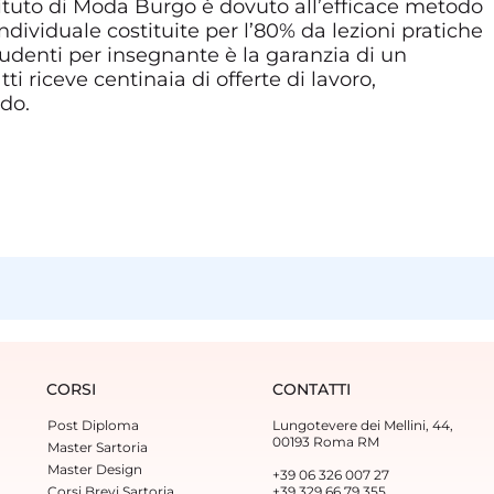
stituto di Moda Burgo è dovuto all’efficace metodo
individuale costituite per l’80% da lezioni pratiche
studenti per insegnante è la garanzia di un
ti riceve centinaia di offerte di lavoro,
ndo.
CORSI
CONTATTI
Post Diploma
Lungotevere dei Mellini, 44,
00193 Roma RM
Master Sartoria
Master Design
+39 06 326 007 27
Corsi Brevi Sartoria
+39 329 66 79 355‬