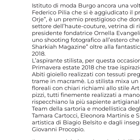
Istituto di moda Burgo ancora una volta
Federico Pilia che si è aggiudicato il 
Orje”, è un premio prestigioso che dona 
settore dell’haute-couture, vetrina di r
presidente fondatrice Ornella Evangelis
uno shooting fotografico all’estero che
Sharkiah Magazine” oltre alla fantastic
2018.
L’aspirante stilista, per questa occasio
Primavera estate 2018 che trae ispirazi
Abiti gioiello realizzati con tessuti pr
trame in macramè. Lo stilista mixa un 
floreali con chiari richiami allo stile A
pizzi, tutti finemente realizzati a mano, 
rispecchiano la più sapiente artigianali
Team della sartoria e modellistica degl
Tamara Cartocci, Eleonora Martinis e Si
artistica di Biagio Belsito e dagli i
Giovanni Procopio.