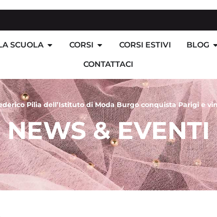
LA SCUOLA
CORSI
CORSI ESTIVI
BLOG
CONTATTACI
ederico Pilia dell’Istituto di Moda Burgo conquista Parigi e vin
NEWS & EVENTI