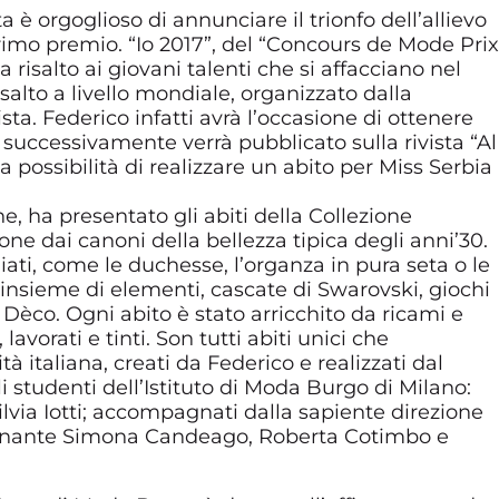
 è orgoglioso di annunciare il trionfo dell’allievo
primo premio. “Io 2017”, del “Concours de Mode Prix
risalto ai giovani talenti che si affacciano nel
isalto a livello mondiale, organizzato dalla
ta. Federico infatti avrà l’occasione di ottenere
 successivamente verrà pubblicato sulla rivista “Al
a possibilità di realizzare un abito per Miss Serbia
ne, ha presentato gli abiti della Collezione
one dai canoni della bellezza tipica degli anni’30.
egiati, come le duchesse, l’organza in pura seta o le
insieme di elementi, cascate di Swarovski, giochi
rt Dèco. Ogni abito è stato arricchito da ricami e
lavorati e tinti. Son tutti abiti unici che
tà italiana, creati da Federico e realizzati dal
i studenti dell’Istituto di Moda Burgo di Milano:
lvia Iotti; accompagnati dalla sapiente direzione
nsegnante Simona Candeago, Roberta Cotimbo e