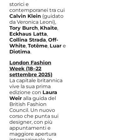
storici e
contemporanei tra cui
Calvin Klein
(guidato
da Veronica Leoni),
Tory Burch
,
Khaite
,
Eckhaus Latta
,
Collina Strada
,
Off-
White
,
Totême
,
Luar
e
Diotima
.
London Fashion
Week (18–22
settembre 2025)
La capitale britannica
vive la sua prima
edizione con
Laura
Weir
alla guida del
British Fashion
Council. Un nuovo
corso che punta sui
designer, con più
appuntamenti e
maggiore apertura
internazionale. In