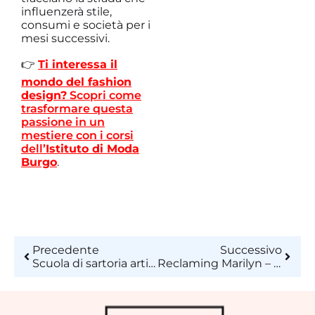
influenzerà stile,
consumi e società per i
mesi successivi.
👉
Ti interessa il
mondo del fashion
design?
Scopri come
trasformare questa
passione in un
mestiere con i corsi
dell’
Istituto di Moda
Burgo
.
Precedente
Successivo
Scuola di sartoria artigianale: dalla misura al capo finito
Reclaming Marilyn – Collezione di Chiara Angela Graziano