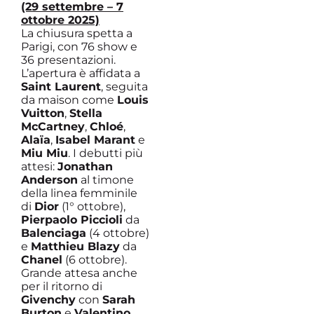
(29 settembre – 7
ottobre 2025)
La chiusura spetta a
Parigi, con 76 show e
36 presentazioni.
L’apertura è affidata a
Saint Laurent
, seguita
da maison come
Louis
Vuitton
,
Stella
McCartney
,
Chloé
,
Alaïa
,
Isabel Marant
e
Miu Miu
. I debutti più
attesi:
Jonathan
Anderson
al timone
della linea femminile
di
Dior
(1° ottobre),
Pierpaolo Piccioli
da
Balenciaga
(4 ottobre)
e
Matthieu Blazy
da
Chanel
(6 ottobre).
Grande attesa anche
per il ritorno di
Givenchy
con
Sarah
Burton
e
Valentino