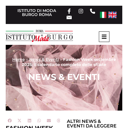
ISTITUTO DI MODA
BURGO ROMA
Home
»
News & Eventi
»
Fashion Week settembre
2025: il calendario completo delle sfilate
NEWS & EVENTI
ALTRI
NEWS &
EVENTI
DA LEGGERE