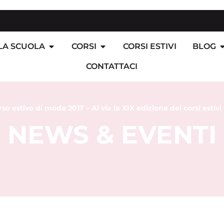
LA SCUOLA
CORSI
CORSI ESTIVI
BLOG
CONTATTACI
so estivo di moda 2017 – Al via la XIX edizione dei corsi estivi
NEWS & EVENTI