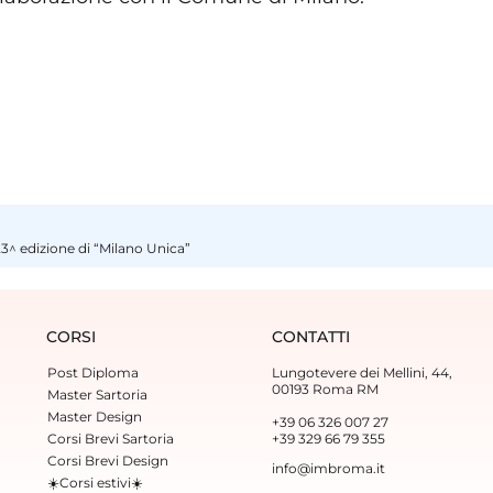
23^ edizione di “Milano Unica”
CORSI
CONTATTI
Post Diploma
Lungotevere dei Mellini, 44,
00193 Roma RM
Master Sartoria
Master Design
+39 06 326 007 27
Corsi Brevi Sartoria
+39 329 66 79 355‬
Corsi Brevi Design
info@imbroma.it
☀️Corsi estivi☀️