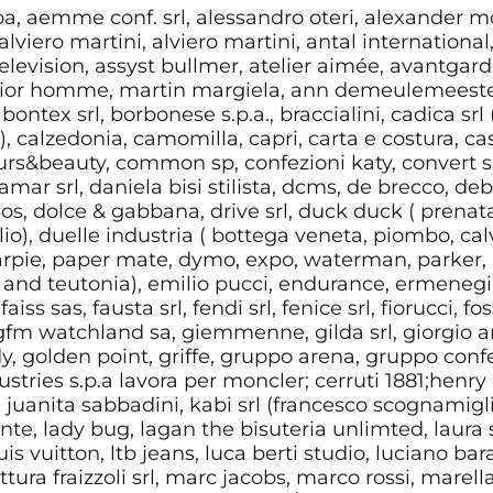
spa, aemme conf. srl, alessandro oteri, alexander 
alviero martini, alviero martini, antal international
 television, assyst bullmer, atelier aimée, avantgar
: dior homme, martin margiela, ann demeulemeester,
, bontex srl, borbonese s.p.a., braccialini, cadica sr
 calzedonia, camomilla, capri, carta e costura, ca
ours&beauty, common sp, confezioni katy, convert srl
mar srl, daniela bisi stilista, dcms, de brecco, de
os, dolce & gabbana, drive srl, duck duck ( prenatal
o), duelle industria ( bottega veneta, piombo, calvi
pie, paper mate, dymo, expo, waterman, parker, r
and teutonia), emilio pucci, endurance, ermenegild
aiss sas, fausta srl, fendi srl, fenice srl, fiorucci, fos
 gfm watchland sa, giemmenne, gilda srl, giorgio ar
dy, golden point, griffe, gruppo arena, gruppo conf
ndustries s.p.a lavora per moncler; cerruti 1881;henry
, juanita sabbadini, kabi srl (francesco scognamiglio),
ente, lady bug, lagan the bisuteria unlimted, laura s
uis vuitton, ltb jeans, luca berti studio, luciano ba
tura fraizzoli srl, marc jacobs, marco rossi, marella