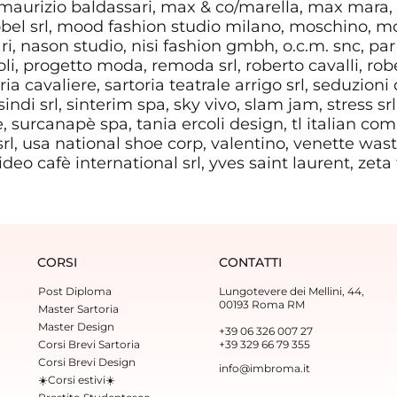
i, maurizio baldassari, max & co/marella, max mara
el srl, mood fashion studio milano, moschino, m
ri, nason studio, nisi fashion gmbh, o.c.m. snc, par 
i, progetto moda, remoda srl, roberto cavalli, robe
ia cavaliere, sartoria teatrale arrigo srl, seduzioni 
indi srl, sinterim spa, sky vivo, slam jam, stress srl
, surcanapè spa, tania ercoli design, tl italian co
 srl, usa national shoe corp, valentino, venette waste
 video cafè international srl, yves saint laurent, zeta
CORSI
CONTATTI
Post Diploma
Lungotevere dei Mellini, 44,
00193 Roma RM
Master Sartoria
Master Design
+39 06 326 007 27
Corsi Brevi Sartoria
+39 329 66 79 355‬
Corsi Brevi Design
info@imbroma.it
☀️Corsi estivi☀️