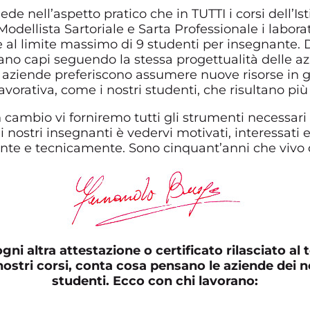
siede nell’aspetto pratico che in TUTTI i corsi dell’
dellista Sartoriale e Sarta Professionale i labora
 al limite massimo di 9 studenti per insegnante. Du
nano capi seguendo la stessa progettualità delle azi
le aziende preferiscono assumere nuove risorse in
avorativa, come i nostri studenti, che risultano più
n cambio vi forniremo tutti gli strumenti necessari
 nostri insegnanti è vedervi motivati, interessati 
ente e tecnicamente. Sono cinquant’anni che vivo d
ogni altra attestazione o certificato rilasciato al
nostri corsi, conta cosa pensano le aziende dei n
studenti. Ecco con chi lavorano: