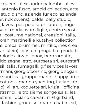
mc queen, alexsandro palombo, allevi
, antonio fusco, arnold collection, arte
d studio snc, azienda fur eco, azienda
 rick owens), balde, bally studio,
l ( lavora per: polo ralph lauren, hugo
sa di moda avaro figlio, centro sposi
, costume national, creazioni italia,
borah martinelli e kutahya collection,
, preca, brummel, mirtillo, ines crea,
n klein), einstein progetti e prodotti
olodex, irwin, lenox, bernzomatic,
o zegna, etro, euroseta srl, eurostaff
sil italia, fumagalli, g.f services lavora
mani, giorgio borzino, giorgio sogari,
ezioni lica, gruppo marlin, happy time
 cotton’s; marina yachting, italian lab
 killah, koquette srl, krizia, l’officina
trambi, le troisième songe s.a.s., les
rachini, luciano carvari, m+f girband,
 fashion group srl, marina babini srl,