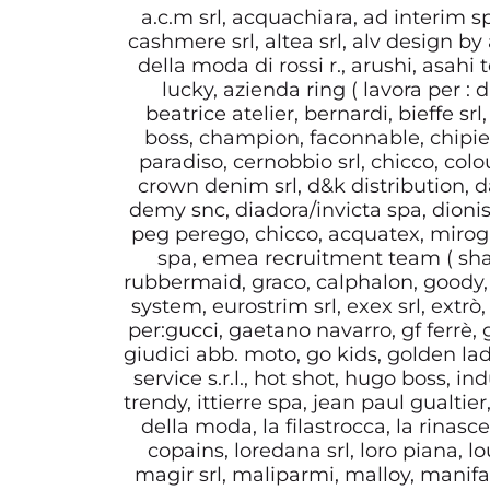
a.c.m srl, acquachiara, ad interim 
cashmere srl, altea srl, alv design by 
della moda di rossi r., arushi, asahi
lucky, azienda ring ( lavora per 
beatrice atelier, bernardi, bieffe srl
boss, champion, faconnable, chipie),
paradiso, cernobbio srl, chicco, col
crown denim srl, d&k distribution, da
demy snc, diadora/invicta spa, dionis
peg perego, chicco, acquatex, mirogli
spa, emea recruitment team ( shar
rubbermaid, graco, calphalon, goody, 
system, eurostrim srl, exex srl, extrò, f
per:gucci, gaetano navarro, gf ferrè,
giudici abb. moto, go kids, golden la
service s.r.l., hot shot, hugo boss, i
trendy, ittierre spa, jean paul gualtier
della moda, la filastrocca, la rinasc
copains, loredana srl, loro piana, lo
magir srl, maliparmi, malloy, manifat