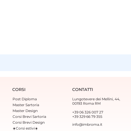
CORSI
CONTATTI
Post Diploma
Lungotevere dei Mellini, 44,
00193 Roma RM
Master Sartoria
Master Design
+39 06 326 007 27
Corsi Brevi Sartoria
+39 329 66 79 355‬
Corsi Brevi Design
info@imbroma.it
☀️Corsi estivi☀️