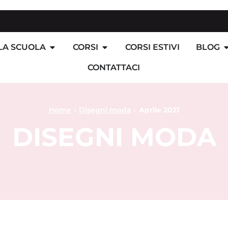
LA SCUOLA
CORSI
CORSI ESTIVI
BLOG
CONTATTACI
Home
»
Disegni moda
»
Aprile 2021
DISEGNI MODA