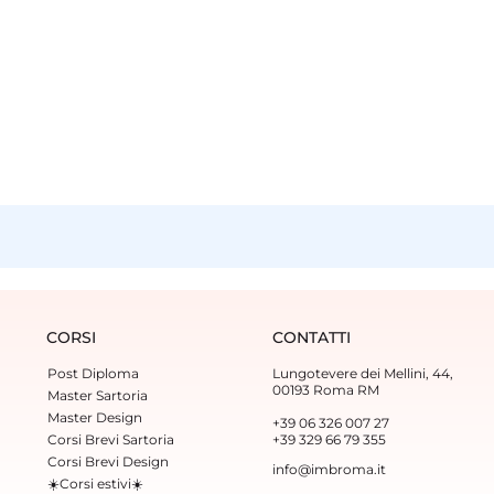
CORSI
CONTATTI
Post Diploma
Lungotevere dei Mellini, 44,
00193 Roma RM
Master Sartoria
Master Design
+39 06 326 007 27
Corsi Brevi Sartoria
+39 329 66 79 355‬
Corsi Brevi Design
info@imbroma.it
☀️Corsi estivi☀️