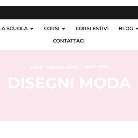
LA SCUOLA
CORSI
CORSI ESTIVI
BLOG
CONTATTACI
Home
»
Disegni moda
»
Aprile 2020
DISEGNI MODA